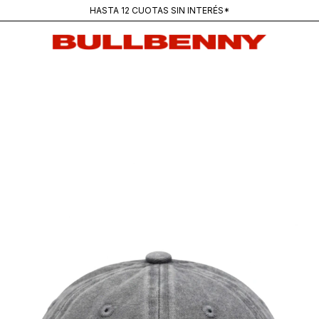
ENVÍOS GRATIS PARA COMPRAS SUPERIORES A $250K
MAINSTREAM — NUEVA REMERA PANTANO