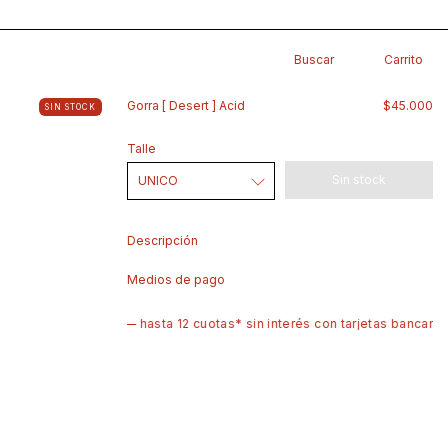
Buscar
Carrito
Gorra [ Desert ] Acid
$45.000
SIN STOCK
Talle
Descripción
Medios de pago
— hasta 12 cuotas* sin interés con tarjetas bancarias
— envío