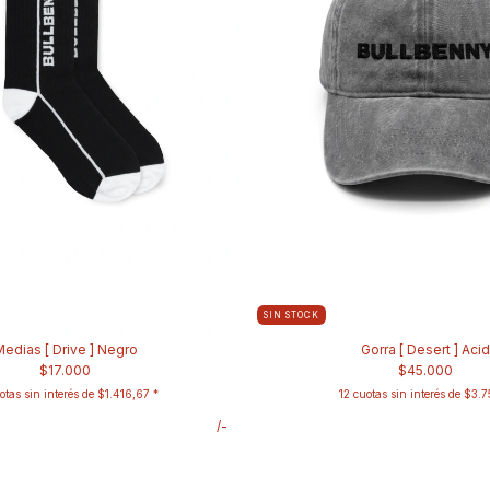
SIN STOCK
edias [ Drive ] Negro
Gorra [ Desert ] Acid
$17.000
$45.000
otas sin interés de
$1.416,67
12
cuotas sin interés de
$3.7