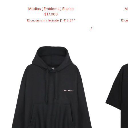
Medias [ Emblema ] Blanco
Me
$17.000
12
cuotas sin interés de
$1.416,67
12
cu