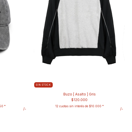
SIN STOCK
Buzo [ Asalto ] Gris
$120.000
50
12
cuotas sin interés de
$10.000