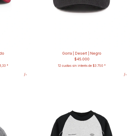
rdo
Gorra [ Desert ] Negro
$45.000
3,33
12
cuotas sin interés de
$3.750