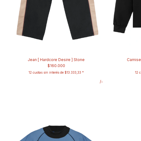
Jean [ Hardcore Desire ] Stone
Camiset
$160.000
12
cuotas sin interés de
$13.333,33
12
c