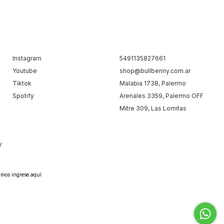
Instagram
5491135827661
Youtube
shop@bullbenny.com.ar
Tiktok
Malabia 1738, Palermo
Spotify
Arenales 3359, Palermo OFF
Mitre 309, Las Lomitas
y
lamos
ingrese aquí