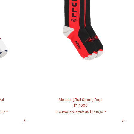
zul
Medias [ Bull Sport ] Rojo
$17.000
6,67
12
cuotas sin interés de
$1.416,67