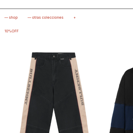
— shop
— otras colecciones
+
10%OFF