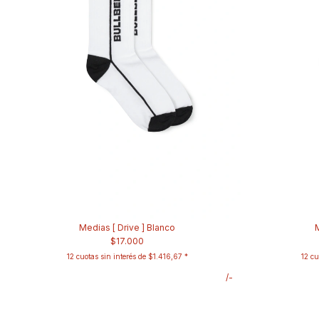
Medias [ Drive ] Blanco
M
$17.000
12
cuotas sin interés de
$1.416,67
12
cu