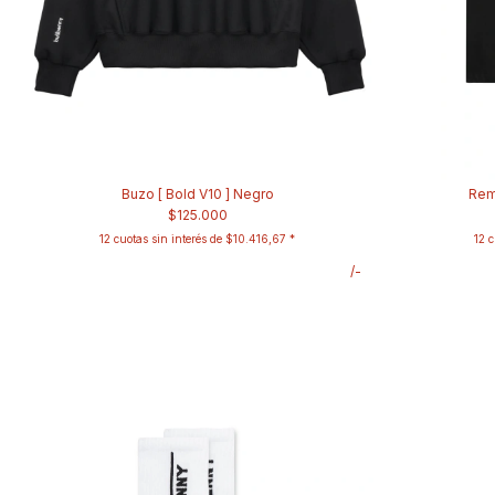
Buzo [ Bold V10 ] Negro
Rem
$125.000
12
cuotas sin interés de
$10.416,67
12
c