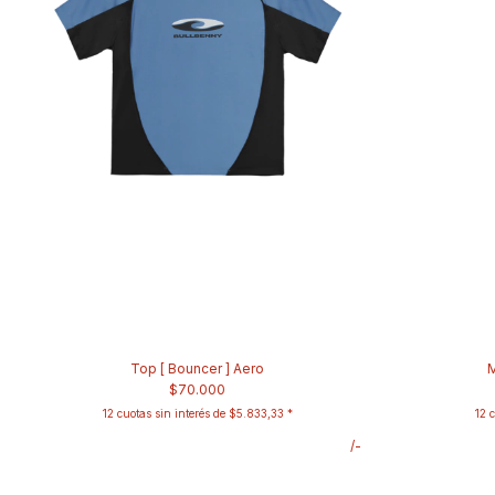
Top [ Bouncer ] Aero
M
$70.000
12
cuotas sin interés de
$5.833,33
12
c