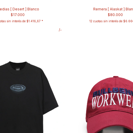
dias [ Desert ] Blanco
Remera [ Alaskat ] Bla
$17.000
$80.000
otas sin interés de
$1.416,67
12
cuotas sin interés de
$6.66