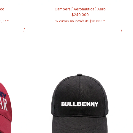
nco
Campera [ Aeronautica ] Aero
$240.000
6,67
12
cuotas sin interés de
$20.000