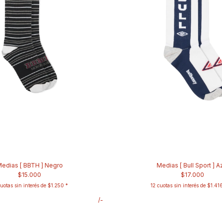
edias [ BBTH ] Negro
Medias [ Bull Sport ] A
$15.000
$17.000
uotas sin interés de
$1.250
12
cuotas sin interés de
$1.41