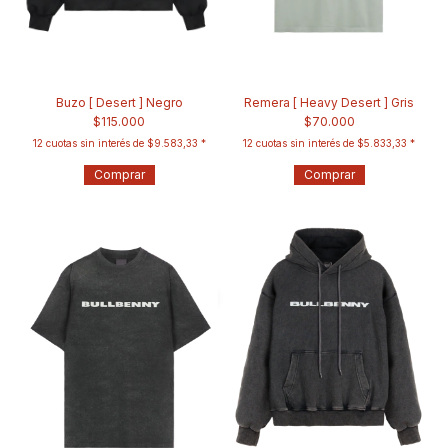
Buzo [ Desert ] Negro
Remera [ Heavy Desert ] Gris
$115.000
$70.000
12
cuotas sin interés de
$9.583,33
12
cuotas sin interés de
$5.833,33
Comprar
Comprar