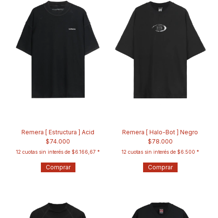
Remera [ Estructura ] Acid
Remera [ Halo-Bot ] Negro
$74.000
$78.000
12
cuotas sin interés de
$6.166,67
12
cuotas sin interés de
$6.500
Comprar
Comprar