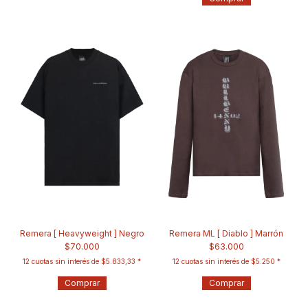
Remera [ Heavyweight ] Negro
Remera ML [ Diablo ] Marrón
$70.000
$63.000
12
cuotas sin interés de
$5.833,33
12
cuotas sin interés de
$5.250
Comprar
Comprar