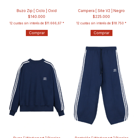
Buzo Zip [ Ciclo ] Oxid
Campera [ Site V2 ] Negro
$140.000
$225.000
12
cuotas sin interés de
$11.666,67
12
cuotas sin interés de
$18.750
Comprar
Comprar