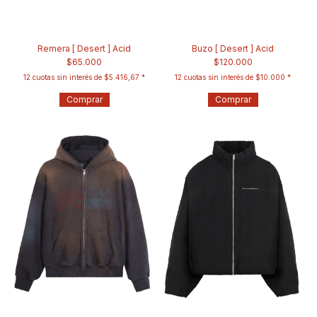
Remera [ Desert ] Acid
Buzo [ Desert ] Acid
$65.000
$120.000
12
cuotas sin interés de
$5.416,67
12
cuotas sin interés de
$10.000
Comprar
Comprar