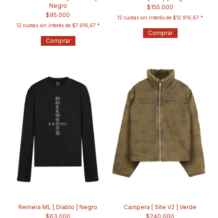
Negro
$155.000
$95.000
12
cuotas sin interés de
$12.916,67
12
cuotas sin interés de
$7.916,67
Comprar
Comprar
Remera ML [ Diablo ] Negro
Campera [ Site V2 ] Verde
$63.000
$240.000