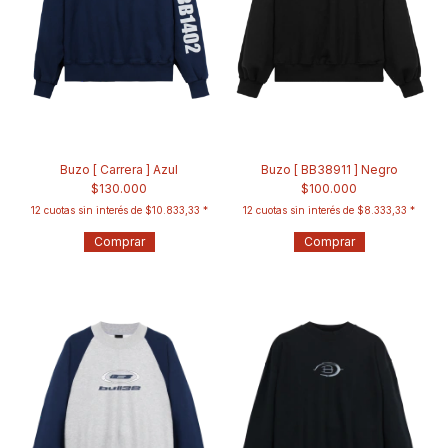
Buzo [ Carrera ] Azul
Buzo [ BB38911 ] Negro
$130.000
$100.000
12
cuotas sin interés de
$10.833,33
12
cuotas sin interés de
$8.333,33
Comprar
Comprar