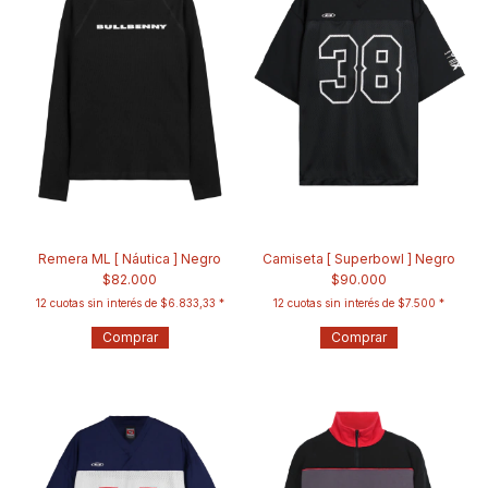
Remera ML [ Náutica ] Negro
Camiseta [ Superbowl ] Negro
$82.000
$90.000
12
cuotas sin interés de
$6.833,33
12
cuotas sin interés de
$7.500
Comprar
Comprar