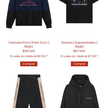
Camiseta Polo [ Proto Docs ]
Remera [ Superestrellas ]
Negro
Negro
$99.000
$87.000
12
cuotas sin interés de
$8.250
12
cuotas sin interés de
$7.250
Comprar
Comprar