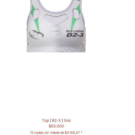
Top [ B2-X ] Gris
$50.000
12
cuotas sin interés de
$4.166,67