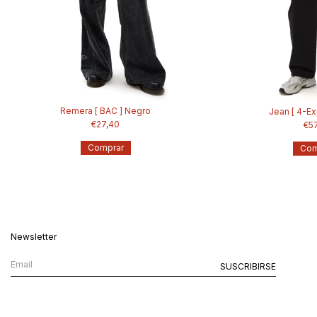
Remera [ BAC ] Negro
Jean [ 4-Ex
€27,40
€5
Comprar
Com
Newsletter