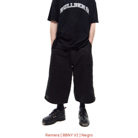
Remera [ BBNY V2 ] Negro