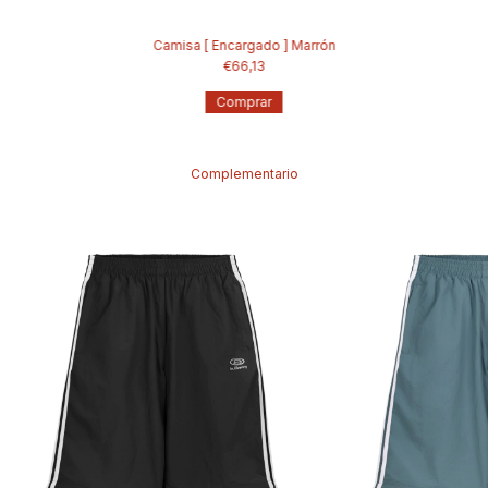
Camisa [ Encargado ] Marrón
€66,13
Comprar
Complementario