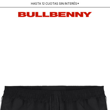
ENVÍOS GRATIS PARA COMPRAS SUPERIORES A $250K
MAINSTREAM — NUEVA REMERA PANTANO
— 