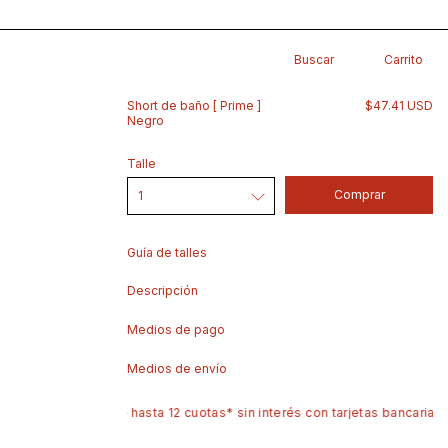
Buscar
Carrito
Short de baño [ Prime ]
$47.41 USD
Negro
Talle
Guía de talles
Descripción
Medios de pago
Medios de envío
hasta 12 cuotas* sin interés con tarjetas bancarias
— envíos rápidos 