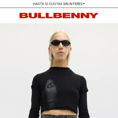
ENVÍOS GRATIS PARA COMPRAS SUPERIORES A $250K
MAINSTREAM — NUEVA REMERA PANTANO